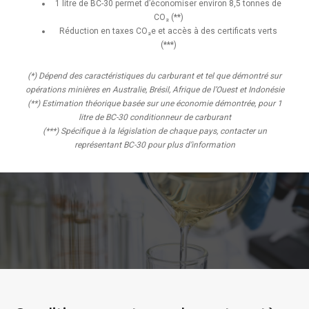
1 litre de BC-30 permet d’économiser environ 8,5 tonnes de
CO₂ (**)
Réduction en taxes CO₂e et accès à des certificats verts
(***)
(*) Dépend des caractéristiques du carburant et tel que démontré sur
opérations minières en Australie, Brésil, Afrique de l’Ouest et Indonésie
(**) Estimation théorique basée sur une économie démontrée, pour 1
litre de BC-30 conditionneur de carburant
(***) Spécifique à la législation de chaque pays, contacter un
représentant BC-30 pour plus d’information